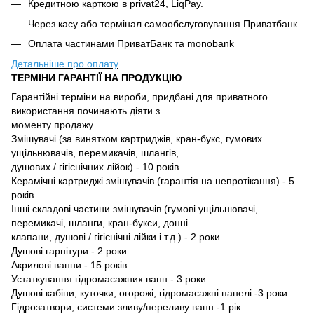
Кредитною карткою в privat24, LiqPay.
Через касу або термінал самообслуговування Приватбанк.
Оплата частинами ПриватБанк та monobank
Детальніше про оплату
ТЕРМІНИ ГАРАНТІЇ НА ПРОДУКЦІЮ
Гарантійні терміни на вироби, придбані для приватного
використання починають діяти з
моменту продажу.
Змішувачі (за винятком картриджів, кран-букс, гумових
ущільнювачів, перемикачів, шлангів,
душових / гігієнічних лійок) - 10 років
Керамічні картриджі змішувачів (гарантія на непротікання) - 5
років
Інші складові частини змішувачів (гумові ущільнювачі,
перемикачі, шланги, кран-букси, донні
клапани, душовi / гiгiєнiчнi лiйки і т.д.) - 2 роки
Душові гарнітури - 2 роки
Акрилові ванни - 15 років
Устаткування гідромасажних ванн - 3 роки
Душові кабіни, куточки, огорожі, гідромасажні панелі -3 роки
Гідрозатвори, системи зливу/переливу ванн -1 рік