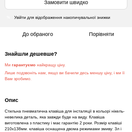
Замовити швидко
Увійти
для відображення накопичувальної знижки
%
До обраного
Порівняти
Знайшли дешевше?
Ми
гарантуємо
найкращу ціну.
Лише подзвоніть на
м
, якщо ви бачили десь меншу ціну, і ми її
Вам зробимо
.
Опис
Стильна пневматична клавіша для інсталяції в кольорі нікель-
невелика деталь, яка завжди буде на виду. Клавіша
виготовлена з пластику і має гарантію 2 роки. Розмір клавіші
210х138мм. клавіша оснащена двома режимами змиву: 3л і