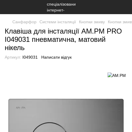
Санфарфор
Системи інсталяції
Кнопки змиву
Кнопки зми
Клавіша для інсталяції AM.PM PRO
I049031 пневматична, матовий
нікель
Артикул:
I049031
Написати відгук