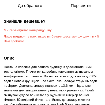
До обраного
Порівняти
Знайшли дешевше?
Ми
гарантуємо
найкращу ціну.
Лише подзвоніть на
м
, якщо ви бачили десь меншу ціну, і ми її
Вам зробимо
.
Опис
Постійна класика для вашого будинку із вдосконаленими
технологіями. Гнучка ручка робить керування змішувачем
комфортним та плавним. Ви зможете заощаджувати до 30%
води з новою функцією Eco Save, яка насичує струмінь води
повітрям. Довжина виливу становить 13.6 мм – ідеальне
значення для використання у невеликих раковинах. Такий
змішувач чудово впишеться у будь-який інтер'єр ванної
кімнати. Ювелірний блиск та стійкість до впливу миючих
засобів забезпечується покриттям High Gloss, яке вдвічі