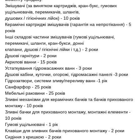
Змішувачі (за винятком картриджів, кран-букс, гумових
ущільнювачів, перемикачів, шлангів,
душових / гігієнічних лійок) - 10 років
Керамічні картриджі змішувачів (гарантія на непротікання) - 5
років
Інші складові частини змішувачів (гумові ущільнювачі,
перемикачі, шланги, кран-букси, донні
клапани, душовi / гiгiєнiчнi лiйки і т.д.) - 2 роки
Душові гарнітури - 2 роки
Акрилові ванни - 15 років
Устаткування гідромасажних ванн - 3 роки
Душові кабіни, куточки, огорожі, гідромасажні панелі -3 роки
Гідрозатвори, системи зливу/переливу ванн -1 рік
Caнфарфор - 25 років
Мебельнi раковини - 25 років
Зливні механізми для керамічних бачків та бачків прихованого
монтажу - 10 років
Зливні бачки для прихованого монтажу, монтажні елементи -
10 років
Гумові ущільнювачi - 1 рік
Клавіши для зливних бачків прихованого монтажу - 2 роки
Сидіння з кришкою - 2 роки