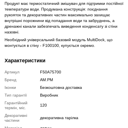
Продукт має термостатичний змішувач для підтримки постійної
температури води. Продумана конструкція: поєднання
рукояток та декоративних частин максимально захищає
внутрішні порожнини від попадання води та забруднень, а
дренажні канали забезпечать виведення конденсату зі стіни
назовні.
Необхідний універсальний базовий модуль MultiDock, що
монтується в стіну - F100100, купується окремо.
Характеристики
Артикул
F50A75700
Бренд
AM.PM
Іконки
Безкоштовна доставка
Тип гарантії
Виробник
Гарантійний
120
термін, міс.
Декоративні
декоративна тарілка
частини