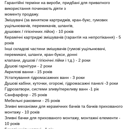
Гарантійні терміни на вироби, придбані для приватного
використання починають діяти з
моменту продажу.
Змішувачі (за винятком картриджів, кран-букс, гумових
ущільнювачів, перемикачів, шлангів,
душових / гігієнічних лійок) - 10 років
Керамічні картриджі змішувачів (гарантія на непротікання) - 5
років
Інші складові частини змішувачів (гумові ущільнювачі,
перемикачі, шланги, кран-букси, донні
клапани, душовi / гiгiєнiчнi лiйки і т.д.) - 2 роки
Душові гарнітури - 2 роки
Акрилові ванни - 15 років
Устаткування гідромасажних ванн - 3 роки
Душові кабіни, куточки, огорожі, гідромасажні панелі -3 роки
Гідрозатвори, системи зливу/переливу ванн -1 рік
Caнфарфор - 25 років
Мебельнi раковини - 25 років
Зливні механізми для керамічних бачків та бачків прихованого
монтажу - 10 років
Зливні бачки для прихованого монтажу, монтажні елементи -
10 років