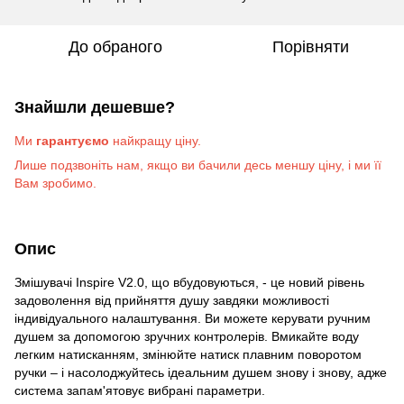
До обраного
Порівняти
Знайшли дешевше?
Ми
гарантуємо
найкращу ціну.
Лише подзвоніть на
м
, якщо ви бачили десь меншу ціну, і ми її
Вам зробимо
.
Опис
Змішувачі Inspire V2.0, що вбудовуються, - це новий рівень
задоволення від прийняття душу завдяки можливості
індивідуального налаштування. Ви можете керувати ручним
душем за допомогою зручних контролерів. Вмикайте воду
легким натисканням, змінюйте натиск плавним поворотом
ручки – і насолоджуйтесь ідеальним душем знову і знову, адже
система запам'ятовує вибрані параметри.