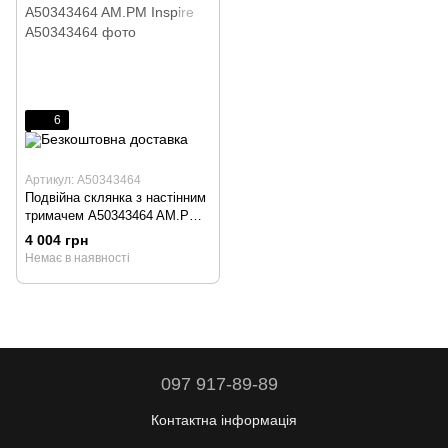
6
Артикул: A50343464
Подвійна склянка з настінним
тримачем A50343464 AM.PM
Inspire
4 004 грн
Немає в наявності
097 917-89-89
Контактна інформація