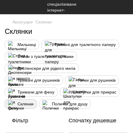
Аксесуари
Склянки
Склянки
Мильниці
Тримачі для туалетного паперу
Стійки з туалетними щітками
Диспенсери для рідкого мила
Тримачі для рушників
Гачки для рушників
Тримачи для фену
Шкатулки для прикрас
Склянки
Полички для душу
Фільтр
Спочатку дешевше