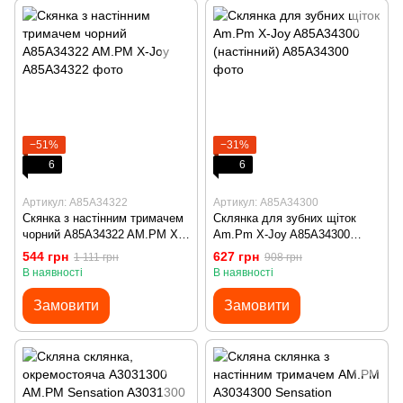
−51%
−31%
6
6
Артикул: A85A34322
Артикул: A85A34300
Скянка з настінним тримачем
Склянка для зубних щіток
чорний A85A34322 AM.PM X-
Am.Pm X-Joy A85A34300
Joy
(настінний)
544 грн
627 грн
1 111 грн
908 грн
В наявності
В наявності
Замовити
Замовити