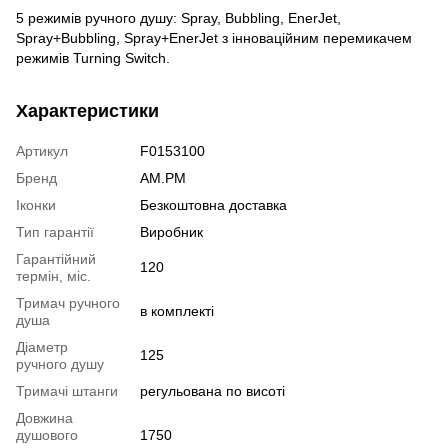
5 режимів ручного душу: Spray, Bubbling, EnerJet,
Spray+Bubbling, Spray+EnerJet з інноваційним перемикачем
режимів Turning Switch.
Характеристики
Артикул
F0153100
Бренд
AM.PM
Іконки
Безкоштовна доставка
Тип гарантії
Виробник
Гарантійний
120
термін, міс.
Тримач ручного
в комплекті
душа
Діаметр
125
ручного душу
Тримачі штанги
регульована по висоті
Довжина
душового
1750