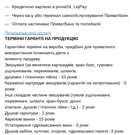
Кредитною карткою в privat24, LiqPay.
Через касу або термінал самообслуговування Приватбанк.
Оплата частинами ПриватБанк та monobank
Детальніше про оплату
ТЕРМІНИ ГАРАНТІЇ НА ПРОДУКЦІЮ
Гарантійні терміни на вироби, придбані для приватного
використання починають діяти з
моменту продажу.
Змішувачі (за винятком картриджів, кран-букс, гумових
ущільнювачів, перемикачів, шлангів,
душових / гігієнічних лійок) - 10 років
Керамічні картриджі змішувачів (гарантія на непротікання) - 5
років
Інші складові частини змішувачів (гумові ущільнювачі,
перемикачі, шланги, кран-букси, донні
клапани, душовi / гiгiєнiчнi лiйки і т.д.) - 2 роки
Душові гарнітури - 2 роки
Акрилові ванни - 15 років
Устаткування гідромасажних ванн - 3 роки
Душові кабіни, куточки, огорожі, гідромасажні панелі -3 роки