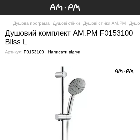
Душова програма
Душові стійки
Душові стійки AM.PM
Душо
Душовий комплект AM.PM F0153100
Bliss L
Артикул:
F0153100
Написати відгук