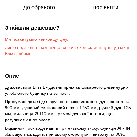
До обраного
Порівняти
Знайшли дешевше?
Ми
гарантуємо
найкращу ціну.
Лише подзвоніть на
м
, якщо ви бачили десь меншу ціну, і ми її
Вам зробимо
.
Опис
Душова лійка Bliss L чудовий приклад шикарного дизайну для
улюбленого будинку на всі часи.
Продумані деталі для зручності використання: душова штанга
900 мм, душовий силіконовий шланг 1750 мм, ручний душ 125
мм, мильниця Ø 110 мм, тримачі душової штанги, що
регулюються по висоті.
Відмінний тиск води навіть при низькому тиску: функція AIR IN
збільшує тиск вдвічі, при цьому скорочуючи витрату на 30%.