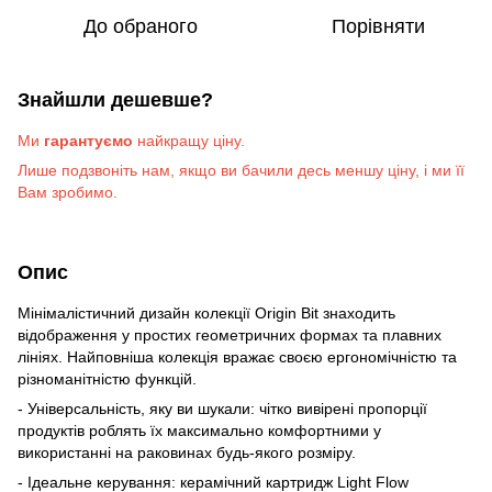
До обраного
Порівняти
Знайшли дешевше?
Ми
гарантуємо
найкращу ціну.
Лише подзвоніть на
м
, якщо ви бачили десь меншу ціну, і ми її
Вам зробимо
.
Опис
Мінімалістичний дизайн колекції Origin Bit знаходить
відображення у простих геометричних формах та плавних
лініях. Найповніша колекція вражає своєю ергономічністю та
різноманітністю функцій.
- Універсальність, яку ви шукали: чітко вивірені пропорції
продуктів роблять їх максимально комфортними у
використанні на раковинах будь-якого розміру.
- Ідеальне керування: керамічний картридж Light Flow