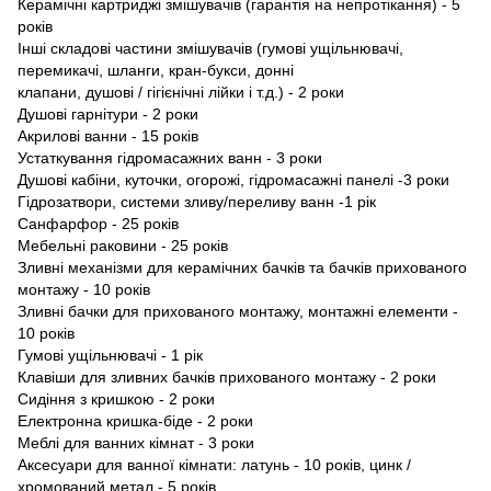
Керамічні картриджі змішувачів (гарантія на непротікання) - 5
років
Інші складові частини змішувачів (гумові ущільнювачі,
перемикачі, шланги, кран-букси, донні
клапани, душовi / гiгiєнiчнi лiйки і т.д.) - 2 роки
Душові гарнітури - 2 роки
Акрилові ванни - 15 років
Устаткування гідромасажних ванн - 3 роки
Душові кабіни, куточки, огорожі, гідромасажні панелі -3 роки
Гідрозатвори, системи зливу/переливу ванн -1 рік
Caнфарфор - 25 років
Мебельнi раковини - 25 років
Зливні механізми для керамічних бачків та бачків прихованого
монтажу - 10 років
Зливні бачки для прихованого монтажу, монтажні елементи -
10 років
Гумові ущільнювачi - 1 рік
Клавіши для зливних бачків прихованого монтажу - 2 роки
Сидіння з кришкою - 2 роки
Електронна кришка-бiде - 2 роки
Меблі для ванних кімнат - 3 роки
Аксесуари для ванної кімнати: латунь - 10 років, цинк /
хромований метал - 5 років