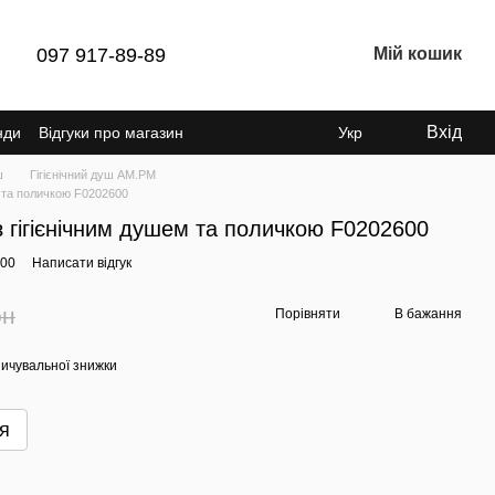
097 917-89-89
Мій кошик
Вхід
нди
Відгуки про магазин
Укр
ш
Гігієнічний душ AM.PM
м та поличкою F0202600
 гігієнічним душем та поличкою F0202600
600
Написати відгук
рн
Порівняти
В бажання
ичувальної знижки
я