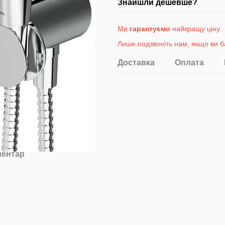
Знайшли дешевше?
Ми
гарантуємо
найкращу ціну.
Лише подзвоніть на
м
, якщо ви б
Доставка
Оплата
ментар