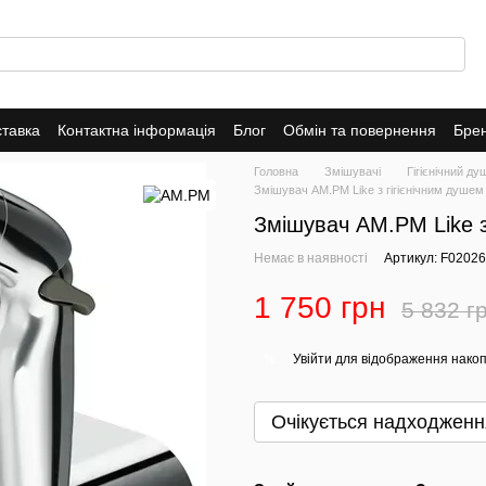
ставка
Контактна інформація
Блог
Обмін та повернення
Бре
я
AM.PM
Damixa
Головна
Змішувачі
Гігієнічний ду
Змішувач AM.PM Like з гігієнічним душе
Змішувач AM.PM Like з
Немає в наявності
Артикул: F0202
1 750 грн
5 832 г
Увійти
для відображення накоп
%
Очікується надходженн