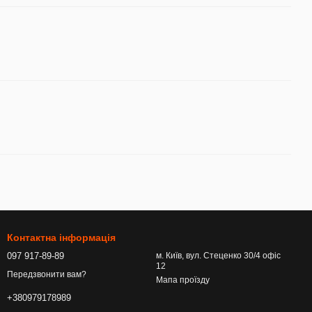
Контактна інформація
097 917-89-89
м. Київ, вул. Стеценко 30/4 офіс
12
Передзвонити вам?
Мапа проїзду
+380979178989