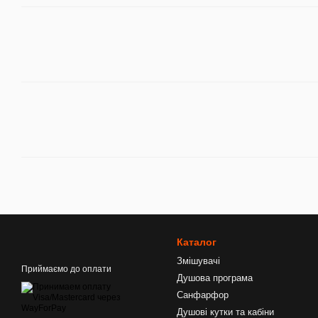
Каталог
Змішувачі
Приймаємо до оплати
Душова програма
Санфарфор
Душові кутки та кабiни