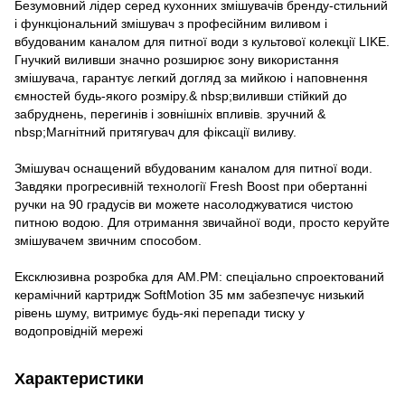
Безумовний лідер серед кухонних змішувачів бренду-стильний
і функціональний змішувач з професійним виливом і
вбудованим каналом для питної води з культової колекції LIKE.
Гнучкий виливши значно розширює зону використання
змішувача, гарантує легкий догляд за мийкою і наповнення
ємностей будь-якого розміру.& nbsp;виливши стійкий до
забруднень, перегинів і зовнішніх впливів. зручний &
nbsp;Магнітний притягувач для фіксації виливу.
Змішувач оснащений вбудованим каналом для питної води.
Завдяки прогресивній технології Fresh Boost при обертанні
ручки на 90 градусів ви можете насолоджуватися чистою
питною водою. Для отримання звичайної води, просто керуйте
змішувачем звичним способом.
Ексклюзивна розробка для АМ.РМ: спеціально спроектований
керамічний картридж SoftMotion 35 мм забезпечує низький
рівень шуму, витримує будь-які перепади тиску у
водопровідній мережі
Характеристики