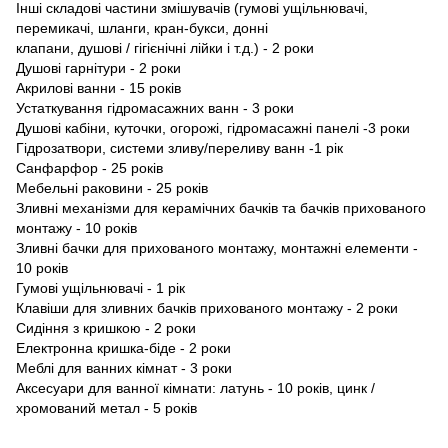
Інші складові частини змішувачів (гумові ущільнювачі,
перемикачі, шланги, кран-букси, донні
клапани, душовi / гiгiєнiчнi лiйки і т.д.) - 2 роки
Душові гарнітури - 2 роки
Акрилові ванни - 15 років
Устаткування гідромасажних ванн - 3 роки
Душові кабіни, куточки, огорожі, гідромасажні панелі -3 роки
Гідрозатвори, системи зливу/переливу ванн -1 рік
Caнфарфор - 25 років
Мебельнi раковини - 25 років
Зливні механізми для керамічних бачків та бачків прихованого
монтажу - 10 років
Зливні бачки для прихованого монтажу, монтажні елементи -
10 років
Гумові ущільнювачi - 1 рік
Клавіши для зливних бачків прихованого монтажу - 2 роки
Сидіння з кришкою - 2 роки
Електронна кришка-бiде - 2 роки
Меблі для ванних кімнат - 3 роки
Аксесуари для ванної кімнати: латунь - 10 років, цинк /
хромований метал - 5 років