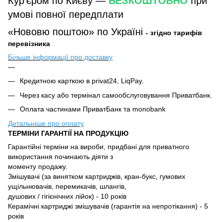
Кур'єром по Києву —
БЕЗКОШТОВНО
при
умові повної передплати
«Нововю поштою» по Україні
- згідно тарифів
перевізника
Більше інформації про доставку
Кредитною карткою в privat24, LiqPay.
Через касу або термінал самообслуговування Приватбанк.
Оплата частинами ПриватБанк та monobank
Детальніше про оплату
ТЕРМІНИ ГАРАНТІЇ НА ПРОДУКЦІЮ
Гарантійні терміни на вироби, придбані для приватного
використання починають діяти з
моменту продажу.
Змішувачі (за винятком картриджів, кран-букс, гумових
ущільнювачів, перемикачів, шлангів,
душових / гігієнічних лійок) - 10 років
Керамічні картриджі змішувачів (гарантія на непротікання) - 5
років