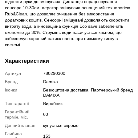
піднести руки до змішувача. Дистанція спрацьовування
сенсора 10-30см. аератор змішувача оснащений технологією
Rub&Clean, що дозволяє очищення без використання
додаткових коштів. Сенсорні змішувачі дозволяють скоротити
витрату води, а інноваційна функція Eco save забезпечить
економію до 30%. Струмінь води насичується киснем, що
забезпечує хороший натиск навіть при низькому тиску в
системі.
Характеристики
Артикул
780290300
Бренд
Damixa
Іконки
Безкоштовна доставка, Партнерський бренд
DAMIXA
Тип гарантії
Виробник
Гарантійний
60
термін, міс.
Донний клапан
купується окремо
Глибина
153