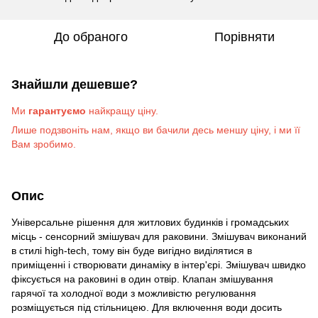
До обраного
Порівняти
Знайшли дешевше?
Ми
гарантуємо
найкращу ціну.
Лише подзвоніть на
м
, якщо ви бачили десь меншу ціну, і ми її
Вам зробимо
.
Опис
Універсальне рішення для житлових будинків і громадських
місць - сенсорний змішувач для раковини. Змішувач виконаний
в стилі high-tech, тому він буде вигідно виділятися в
приміщенні і створювати динаміку в інтер'єрі. Змішувач швидко
фіксується на раковині в один отвір. Клапан змішування
гарячої та холодної води з можливістю регулювання
розміщується під стільницею. Для включення води досить