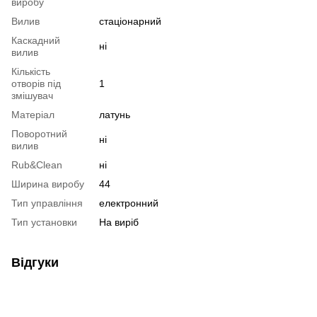
виробу
Вилив
стаціонарний
Каскадний
ні
вилив
Кількість
отворів під
1
змішувач
Матеріал
латунь
Поворотний
ні
вилив
Rub&Clean
ні
Ширина виробу
44
Тип управління
електронний
Тип установки
На виріб
Відгуки