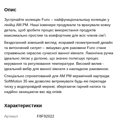
Опис
Зустрічайте колекцію Func – найфункціональнішу колекцію у
лінійці AM.PM. Наші інженери продумали та врахували кожну
деталь, щоб зробити процес використання продуктів
максимально простим та комфортним для всіх членів сім'ї.
Бездоганний зовнішній вигляд: яскравий геометричний дизайн
та витончений силует – змішувач для раковини Func стане
справжньою окрасою сучасної ванної кімнати. Лаконічна ручка
ідеально лягає у долоню, що значно полегшує процес
керування та регулювання температури. Високий вилив -
ідеальний вибір для ванної кімнати з накладною раковиною.
Спеціально спроектований для АМ.РМ керамічний картридж
SoftMotion 35 мм дозволяє витримувати будь-які перепади
тиску у водопровідній мережі, зберігаючи гарний натиск та
надійно захищаючи вас від опіків.
Характеристики
Артикул
F8F92022