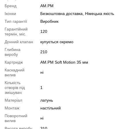
Бренд
AM.PM
Іконки
Безкоштовна доставка, Німецька якість
Тип гарантії
Виробник
Гарантійний
120
термін, міс.
Донний клапан
купується окремо
Глибина
210
виробу
Картридж
AM.PM Soft Motion 35 мм
Каскадний
ні
вилив
Кількість
отворів під
1
змішувач
Матеріал
латунь
Монтаж
настільний
Поворотний
ні
вилив
Висота виробу
310