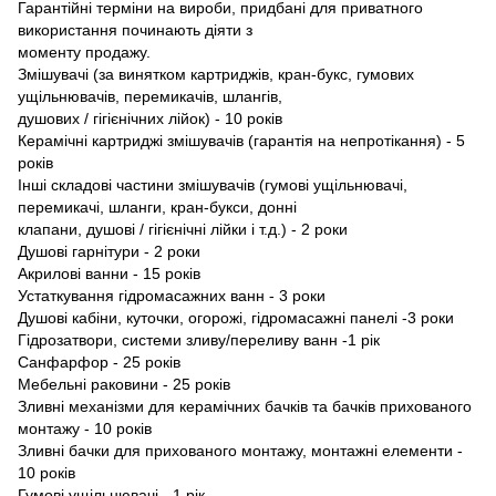
Гарантійні терміни на вироби, придбані для приватного
використання починають діяти з
моменту продажу.
Змішувачі (за винятком картриджів, кран-букс, гумових
ущільнювачів, перемикачів, шлангів,
душових / гігієнічних лійок) - 10 років
Керамічні картриджі змішувачів (гарантія на непротікання) - 5
років
Інші складові частини змішувачів (гумові ущільнювачі,
перемикачі, шланги, кран-букси, донні
клапани, душовi / гiгiєнiчнi лiйки і т.д.) - 2 роки
Душові гарнітури - 2 роки
Акрилові ванни - 15 років
Устаткування гідромасажних ванн - 3 роки
Душові кабіни, куточки, огорожі, гідромасажні панелі -3 роки
Гідрозатвори, системи зливу/переливу ванн -1 рік
Caнфарфор - 25 років
Мебельнi раковини - 25 років
Зливні механізми для керамічних бачків та бачків прихованого
монтажу - 10 років
Зливні бачки для прихованого монтажу, монтажні елементи -
10 років
Гумові ущільнювачi - 1 рік