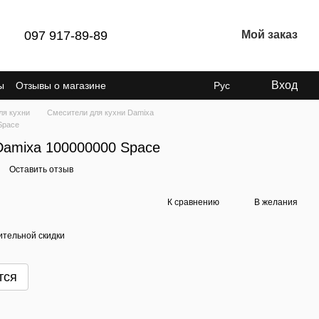
097 917-89-89
Мой заказ
Вход
ы
Отзывы о магазине
Рус
ля кухни
Смесители для кухни Damixa
Space
Damixa 100000000 Space
Оставить отзыв
К сравнению
В желания
тельной скидки
тся