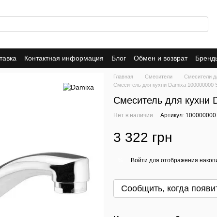
тавка
Контактная информация
Блог
Обмен и возврат
Бренд
Гарантия
AM.PM
Damixa
Главная
Смесители
Смесители д
Смеситель для кухни Damixa 100000000 
Смеситель для кухни 
Нет в наличии
Артикул: 100000000
3 322 грн
Войти
для отображения накопи
%
Сообщить, когда появи