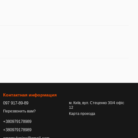
Контактная информация
097 917-89-89
м. Київ, вул. Стеценко 30/4 офіс
12
Перезвонить вам?
Карта проезда
+380979178989
+380979178989