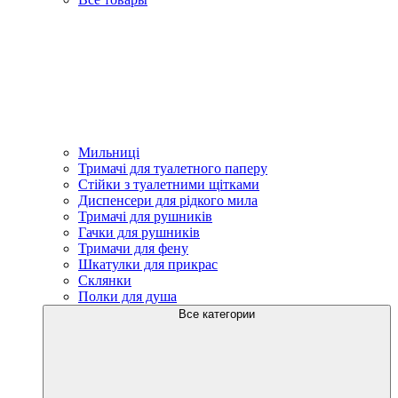
Мильниці
Тримачі для туалетного паперу
Стійки з туалетними щітками
Диспенсери для рідкого мила
Тримачі для рушників
Гачки для рушників
Тримачи для фену
Шкатулки для прикрас
Склянки
Полки для душа
Все категории