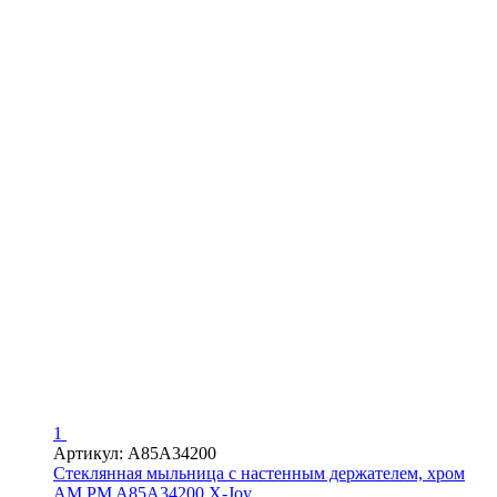
1
Артикул: A85A34200
Стеклянная мыльница с настенным держателем, хром
AM.PM A85A34200 X-Joy