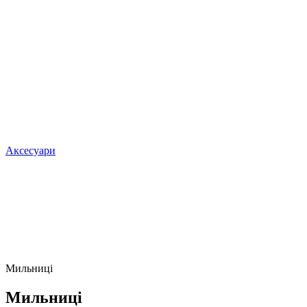
Аксесуари
Мильниці
Мильниці