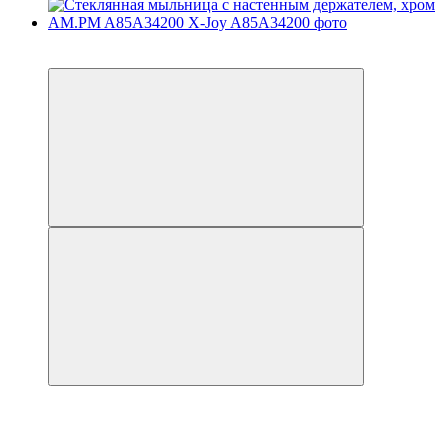
−31%
6