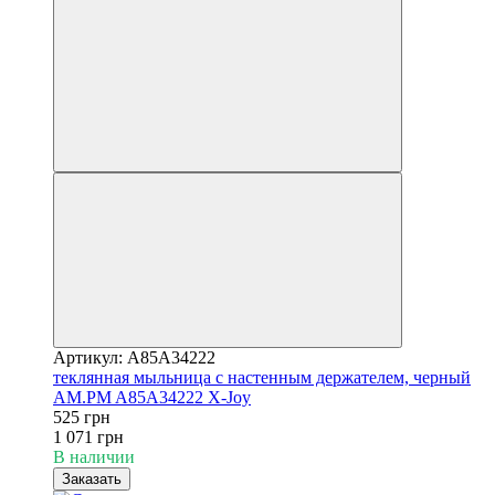
Артикул: A85A34222
теклянная мыльница с настенным держателем, черный
AM.PM A85A34222 X-Joy
525 грн
1 071 грн
В наличии
Заказать