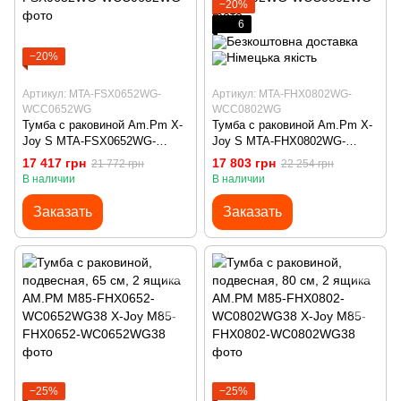
−20%
6
−20%
Артикул: MTA-FSX0652WG-
Артикул: MTA-FHX0802WG-
WCC0652WG
WCC0802WG
Тумба с раковиной Am.Pm X-
Тумба с раковиной Am.Pm X-
Joy S MTA-FSX0652WG-
Joy S MTA-FHX0802WG-
WCC0652WG (65 см, белая
WCC0802WG (80 см, белая
17 417 грн
17 803 грн
21 772 грн
22 254 грн
глянцевая, напольная)
глянцевая, подвесная)
В наличии
В наличии
Заказать
Заказать
−25%
−25%