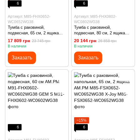
6
6
Артикул: M85-FHX0652-
Артикул: M85-FHX0802-
WC0652WG38
WC0802WG38
Тумба с раковиной,
Тумба с раковиной,
подвесная, 65 см, 2 ящика
подвесная, 80 см, 2 ящика
AM.PM M85-FHX0652-
AM.PM M85-FHX0802-
17 809 грн
20 144 грн
23 745 грн
26 858 грн
WC0652WG38 X-Joy
WC0802WG38 X-Joy
В наличии
В наличии
Заказать
Заказать
−15%
6
6