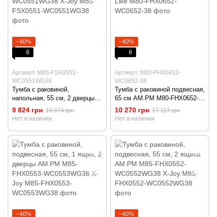
−40%
−40%
6
6
Артикул: M85-FSX0551-
Артикул: M80-FHX0652-
WC0551WG38
WC0652-38
Тумба с раковиной,
Тумба с раковиной подвесная,
напольная, 55 см, 2 дверцы
65 см AM.PM M80-FHX0652-
AM.PM M85-FSX0551-
WC0652-38 Like
9 824 грн
10 270 грн
16 374 грн
17 117 грн
WC0551WG38 X-Joy
Нет в наличии
Нет в наличии
−40%
−40%