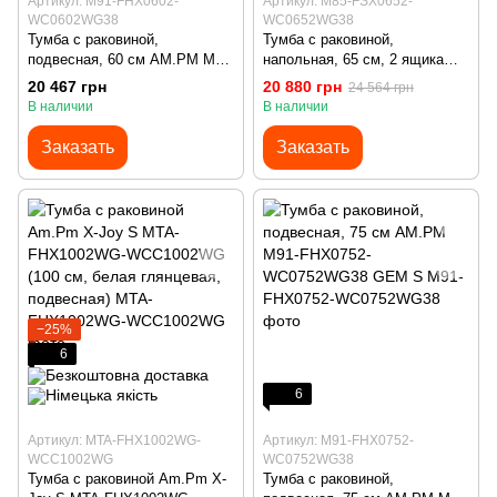
Артикул: M91-FHX0602-
Артикул: M85-FSX0652-
WC0602WG38
WC0652WG38
Тумба с раковиной,
Тумба с раковиной,
подвесная, 60 см AM.PM M91-
напольная, 65 см, 2 ящика
FHX0602-WC0602WG38 GEM
AM.PM M85-FSX0652-
20 467 грн
20 880 грн
24 564 грн
S
WC0652WG38 X-Joy
В наличии
В наличии
Заказать
Заказать
−25%
6
6
Артикул: MTA-FHX1002WG-
Артикул: M91-FHX0752-
WCC1002WG
WC0752WG38
Тумба с раковиной Am.Pm X-
Тумба с раковиной,