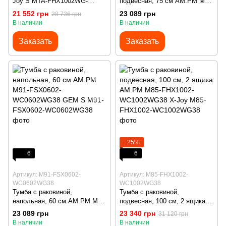
Joy S MTA-FHX1002WG-
подвесная, 75 см AM.PM M91-
WCC1002WG (100 см, белая
FHX0752-WC0752WG38 GEM
21 552 грн
23 089 грн
28 736 грн
глянцевая, подвесная)
S
В наличии
В наличии
Заказать
Заказать
−25%
6
6
Артикул: M91-FSX0602-
Артикул: M85-FHX1002-
WC0602WG38
WC1002WG38
Тумба с раковиной,
Тумба с раковиной,
напольная, 60 см AM.PM M91-
подвесная, 100 см, 2 ящика
FSX0602-WC0602WG38 GEM
AM.PM M85-FHX1002-
23 089 грн
23 340 грн
31 120 грн
S
WC1002WG38 X-Joy
В наличии
В наличии