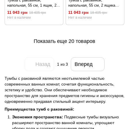
Тумба с раковиной,
Тумба с раковиной,
напольная, 55 см, 1 ящик, 2
напольная, 55 см, 2 ящика
дверцы AM.PM M85-FSX0553-
AM.PM M85-FSX0552-
11 043 грн
11 043 грн
18 405 грн
18 405 грн
WC0553WG38 X-Joy
WC0552WG38 X-Joy
Нет в наличии
Нет в наличии
Показать еще 20 товаров
Назад
Вперед
1
из 3
Тумбы с раковиной являются неотъемлемой частью
современных ванных комнат, сочетая функциональность,
эстетику и удобство. Они обеспечивают необходимое
пространство для хранения предметов гигиены и аксессуаров,
одновременно придавая стильный акцент интерьеру.
Преимущества тумб с раковиной:
Экономия пространства:
Подвесные тумбы визуально
расширяют пространство ванной комнаты, упрощают
уборку пола и создают ощущение легкости.