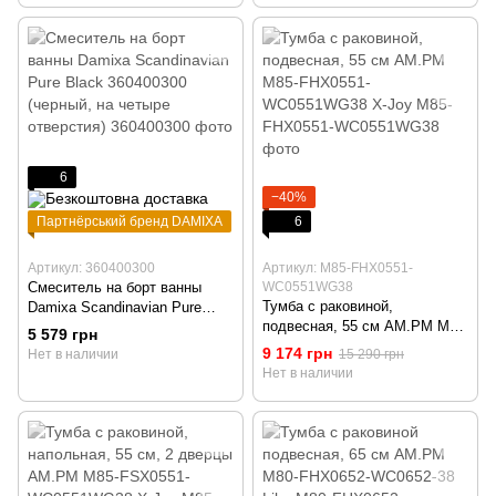
6
−40%
Партнёрський бренд DAMIXA
6
Артикул: 360400300
Артикул: M85-FHX0551-
Смеситель на борт ванны
WC0551WG38
Тумба с раковиной,
Damixa Scandinavian Pure
подвесная, 55 см AM.PM M85-
Black 360400300 (черный, на
5 579 грн
FHX0551-WC0551WG38 X-Joy
четыре отверстия)
9 174 грн
Нет в наличии
15 290 грн
Нет в наличии