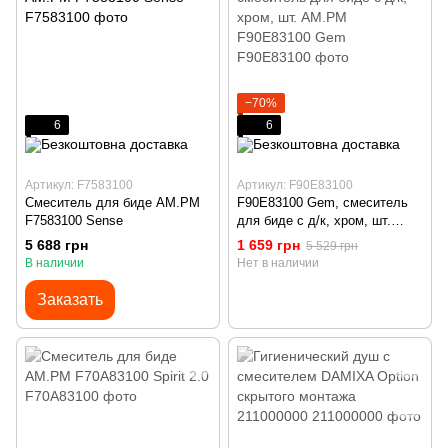
−70%
6
6
Артикул: F7583100
Артикул: F90E83100
Смеситель для биде AM.PM
F90E83100 Gem, смеситель
F7583100 Sense
для биде с д/к, хром, шт.
AM.PM F90E83100 Gem
5 688 грн
1 659 грн
5 529 грн
В наличии
Нет в наличии
Заказать