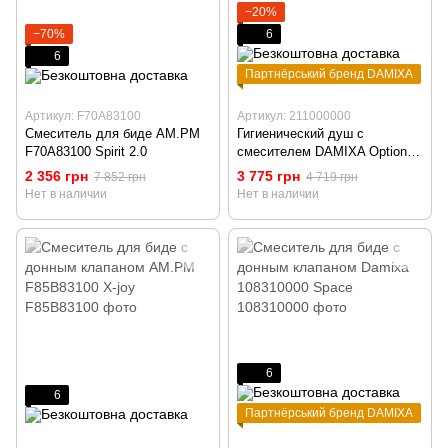
−20%
−70%
6
6
Партнёрський бренд DAMIXA
Артикул: F70A83100
Артикул: 211000000
Смеситель для биде AM.PM
Гигиенический душ с
F70A83100 Spirit 2.0
смесителем DAMIXA Option
скрытого монтажа 211000000
2 356 грн
3 775 грн
7 852 грн
4 719 грн
Нет в наличии
Нет в наличии
6
6
Партнёрський бренд DAMIXA