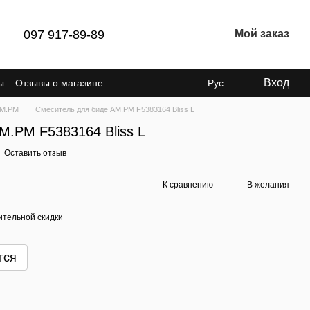
097 917-89-89
Мой заказ
Вход
ы
Отзывы о магазине
Рус
AM.PM
Смеситель для биде AM.PM F5383164 Bliss L
M.PM F5383164 Bliss L
Оставить отзыв
К сравнению
В желания
тельной скидки
тся