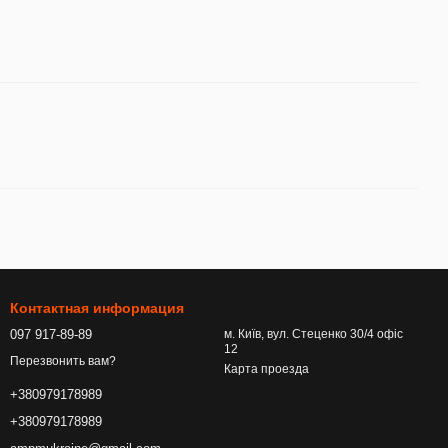
Контактная информация
097 917-89-89
м. Київ, вул. Стеценко 30/4 офіс
12
Перезвонить вам?
Карта проезда
+380979178989
+380979178989