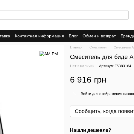
тавка
Контактная информация
Блог
Обмен и возврат
Бренд
Гарантия
AM.PM
Damixa
Главная
Смесители
Смесители 
Смеситель для биде A
Нет в наличии
Артикул: F5383164
6 916 грн
Войти
для отображения накопи
%
Сообщить, когда появи
Нашли дешевле?