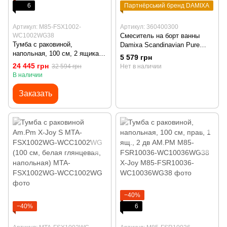
6
Партнёрський бренд DAMIXA
Артикул: M85-FSX1002-
Артикул: 360400300
WC1002WG38
Смеситель на борт ванны
Тумба с раковиной,
Damixa Scandinavian Pure
напольная, 100 см, 2 ящика
Black 360400300 (черный, на
5 579 грн
AM.PM M85-FSX1002-
четыре отверстия)
24 445 грн
32 594 грн
Нет в наличии
WC1002WG38 X-Joy
В наличии
Заказать
−40%
−40%
6