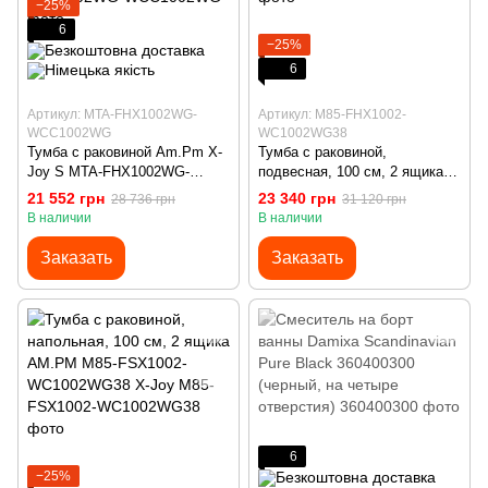
−25%
6
−25%
6
Артикул: MTA-FHX1002WG-
Артикул: M85-FHX1002-
WCC1002WG
WC1002WG38
Тумба с раковиной Am.Pm X-
Тумба с раковиной,
Joy S MTA-FHX1002WG-
подвесная, 100 см, 2 ящика
WCC1002WG (100 см, белая
AM.PM M85-FHX1002-
21 552 грн
23 340 грн
28 736 грн
31 120 грн
глянцевая, подвесная)
WC1002WG38 X-Joy
В наличии
В наличии
Заказать
Заказать
6
−25%