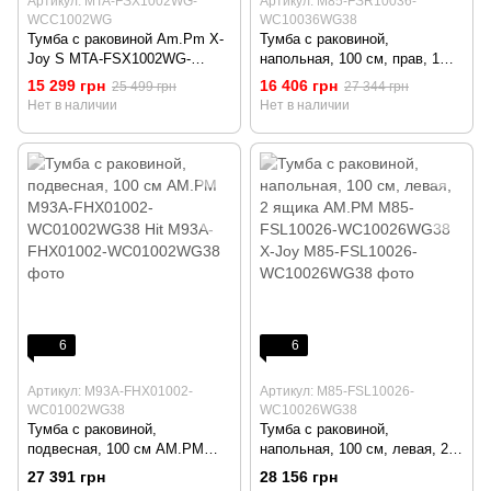
Артикул: MTA-FSX1002WG-
Артикул: M85-FSR10036-
WCC1002WG
WC10036WG38
Тумба с раковиной Am.Pm X-
Тумба с раковиной,
Joy S MTA-FSX1002WG-
напольная, 100 см, прав, 1
WCC1002WG (100 см, белая
ящ., 2 дв AM.PM M85-
15 299 грн
16 406 грн
25 499 грн
27 344 грн
глянцевая, напольная)
FSR10036-WC10036WG38 X-
Нет в наличии
Нет в наличии
Joy
6
6
Артикул: M93A-FHX01002-
Артикул: M85-FSL10026-
WC01002WG38
WC10026WG38
Тумба с раковиной,
Тумба с раковиной,
подвесная, 100 см AM.PM
напольная, 100 см, левая, 2
M93A-FHX01002-
ящика AM.PM M85-FSL10026-
27 391 грн
28 156 грн
WC01002WG38 Hit
WC10026WG38 X-Joy