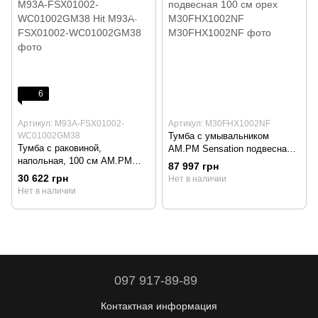
6
Артикул: M93A-FSX01002-
Артикул: M30FHX1002NF
WC01002GM38
Тумба с умывальником
Тумба с раковиной,
AM.PM Sensation подвесная
напольная, 100 см AM.PM
100 см орех M30FHX1002NF
87 997 грн
M93A-FSX01002-
30 622 грн
Нет в наличии
WC01002GM38 Hit
Нет в наличии
097 917-89-89
Контактная информация