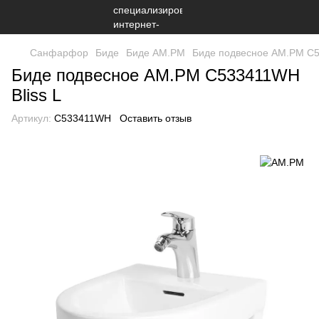
Санфарфор
Биде
Биде AM.PM
Биде подвесное AM.PM C5
Биде подвесное AM.PM C533411WH
Bliss L
Артикул:
C533411WH
Оставить отзыв