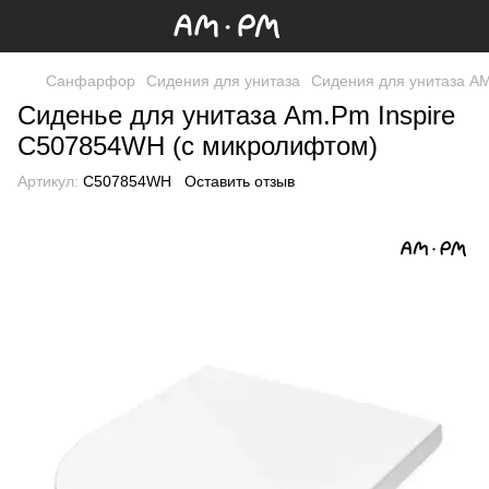
Санфарфор
Сидения для унитаза
Сидения для унитаза A
Сиденье для унитаза Am.Pm Inspire
C507854WH (с микролифтом)
Артикул:
C507854WH
Оставить отзыв