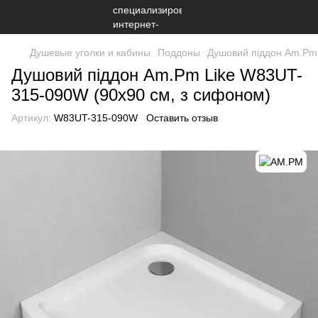
Душевые уголки и кабины
Поддоны
Душовий піддон Am.Pm 
Душовий піддон Am.Pm Like W83UT-
315-090W (90x90 см, з сифоном)
Артикул:
W83UT-315-090W
Оставить отзыв