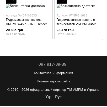
6
6
Артикул: W45P-3-163S
Артикул: W45P-2-163S
Гидромассажная панель
Гидромассажная панель с
AM.PM W45P-3-163S Tender
термостатом AM.PM W45P-2-
163S Tender
20 885 грн
23 478 грн
Нет в наличии
Нет в наличии
097 917-89-89
Контактная информация
Полная версия сайта
© 2010 - 2026 официальный партнер ТМ AMPM в Украине
Укр
Рус