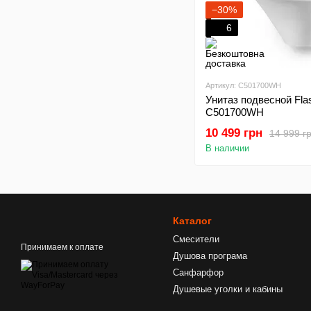
−30%
6
Артикул: C501700WH
Унитаз подвесной Fla
C501700WH
10 499 грн
14 999 г
В наличии
Каталог
Смесители
Принимаем к оплате
Душова програма
Санфарфор
Душевые уголки и кабины