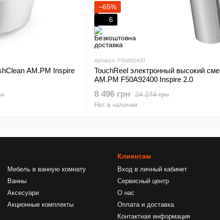
−65%
6
Артикул: F50A92400
shClean AM.PM Inspire
TouchReel электронный высокий см
AM.PM F50A92400 Inspire 2.0
8 496 грн
рн
24 274 грн
Нет в наличии
Клиентам
Мебель в ванную комнату
Вход в личный кабинет
Ванны
Сервисный центр
Аксесуари
О нас
Акционные комплекты
Оплата и доставка
Контактная информация