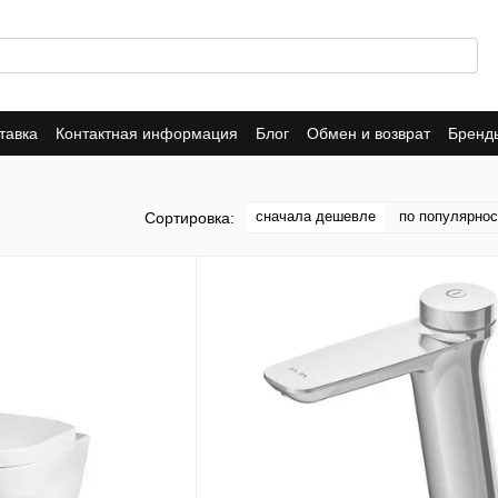
тавка
Контактная информация
Блог
Обмен и возврат
Бренд
Гарантия
AM.PM
Damixa
сначала дешевле
по популярнос
Сортировка: