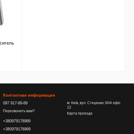
еситель
Контактная информация
097 917-89-89
м. Київ, вул. Стеценко 30/4 офіс
12
Перезвонить вам?
Карта проезда
+380979178989
+380979178989