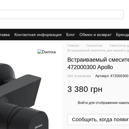
тавка
Контактная информация
Блог
Обмен и возврат
Бренд
Гарантия
AM.PM
Damixa
Главная
Смесители
Смесители д
Встраиваемый смеситель для ванной и ду
Встраиваемый смесите
472000300 Apollo
Нет в наличии
Артикул: 472000300
3 380 грн
Войти
для отображения накопи
%
Сообщить, когда появи