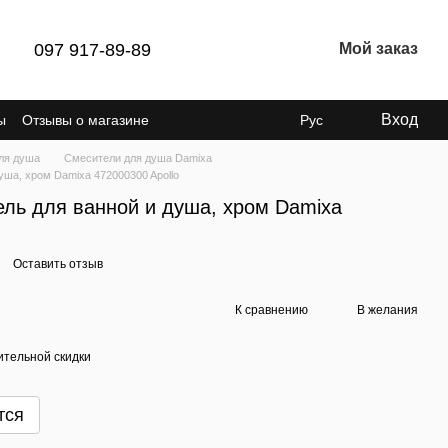
097 917-89-89
Мой заказ
Вход
ы
Отзывы о магазине
Рус
ля душа
Смесители для душа Damixa
ша, хром Damixa 472000300 Apollo
ль для ванной и душа, хром Damixa
Оставить отзыв
К сравнению
В желания
тельной скидки
тся