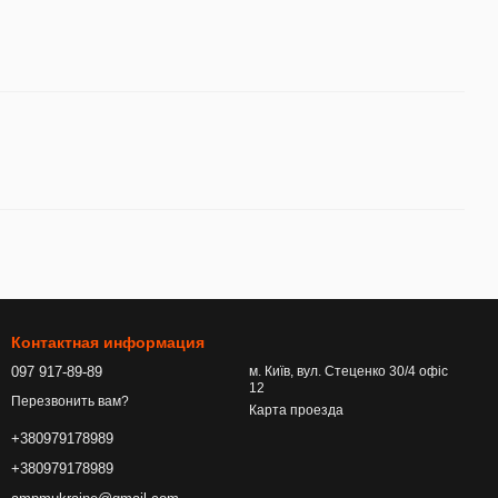
Контактная информация
097 917-89-89
м. Київ, вул. Стеценко 30/4 офіс
12
Перезвонить вам?
Карта проезда
+380979178989
+380979178989